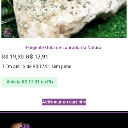
Pingente Gota de Labradorita Natural
R$
19,90
R$
17,91
Em até 1x de
R$
17,91
sem juros
À vista
R$
17,01
no Pix
Adicionar ao carrinho