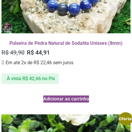
Pulseira de Pedra Natural de Sodalita Unissex (8mm)
R$
49,90
R$
44,91
Em até 2x de
R$
22,46
sem juros
À vista
R$
42,66
no Pix
Adicionar ao carrinho
Oferta