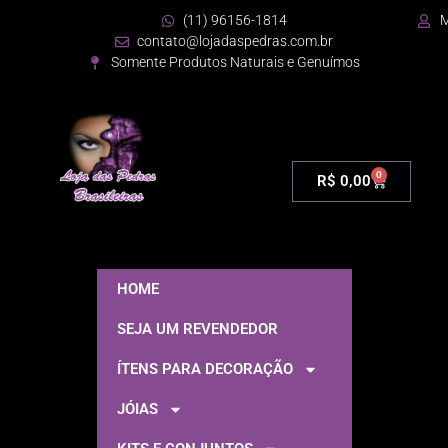
(11) 96156-1814
M
contato@lojadaspedras.com.br
Somente Produtos Naturais e Genuímos
0
R$
0,00
HOME
SEJA UM REVENDEDOR
ÍTENS PARA DECORAÇÃO
JÓIAS