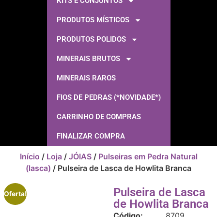
KITS E CONJUNTOS
PRODUTOS MÍSTICOS
PRODUTOS POLIDOS
MINERAIS BRUTOS
MINERAIS RAROS
FIOS DE PEDRAS (*NOVIDADE*)
CARRINHO DE COMPRAS
FINALIZAR COMPRA
Início
/
Loja
/
JÓIAS
/
Pulseiras em Pedra Natural
(lasca)
/ Pulseira de Lasca de Howlita Branca
Pulseira de Lasca
Oferta!
de Howlita Branca
Código:
8709