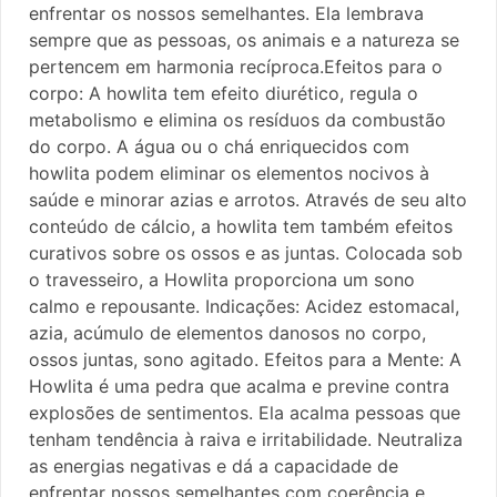
enfrentar os nossos semelhantes. Ela lembrava
sempre que as pessoas, os animais e a natureza se
pertencem em harmonia recíproca.Efeitos para o
corpo: A howlita tem efeito diurético, regula o
metabolismo e elimina os resíduos da combustão
do corpo. A água ou o chá enriquecidos com
howlita podem eliminar os elementos nocivos à
saúde e minorar azias e arrotos. Através de seu alto
conteúdo de cálcio, a howlita tem também efeitos
curativos sobre os ossos e as juntas. Colocada sob
o travesseiro, a Howlita proporciona um sono
calmo e repousante. Indicações: Acidez estomacal,
azia, acúmulo de elementos danosos no corpo,
ossos juntas, sono agitado. Efeitos para a Mente: A
Howlita é uma pedra que acalma e previne contra
explosões de sentimentos. Ela acalma pessoas que
tenham tendência à raiva e irritabilidade. Neutraliza
as energias negativas e dá a capacidade de
enfrentar nossos semelhantes com coerência e