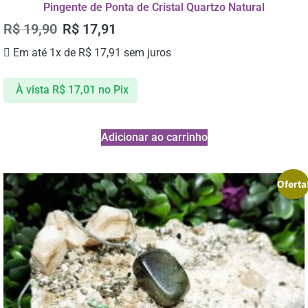
Pingente de Ponta de Cristal Quartzo Natural
R$
19,90
R$
17,91
Em até 1x de
R$
17,91
sem juros
À vista
R$
17,01
no Pix
Adicionar ao carrinho
Oferta