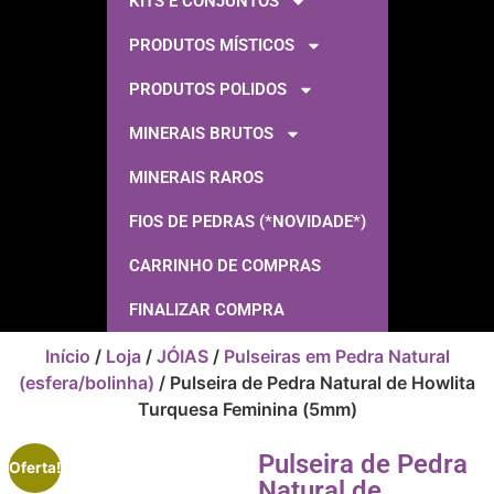
KITS E CONJUNTOS
PRODUTOS MÍSTICOS
PRODUTOS POLIDOS
MINERAIS BRUTOS
MINERAIS RAROS
FIOS DE PEDRAS (*NOVIDADE*)
CARRINHO DE COMPRAS
FINALIZAR COMPRA
Início
/
Loja
/
JÓIAS
/
Pulseiras em Pedra Natural
(esfera/bolinha)
/ Pulseira de Pedra Natural de Howlita
Turquesa Feminina (5mm)
Pulseira de Pedra
Oferta!
Natural de