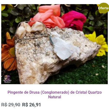
Oferta
Pingente de Drusa (Conglomerado) de Cristal Quartzo
Natural
R$
29,90
R$
26,91