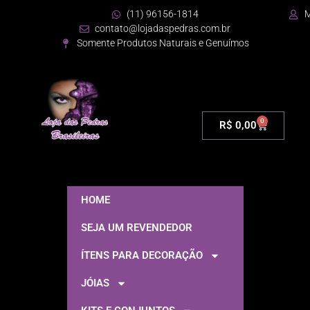
(11) 96156-1814
M
contato@lojadaspedras.com.br
Somente Produtos Naturais e Genuímos
0
R$
0,00
HOME
SEJA UM REVENDEDOR
ÍTENS PARA DECORAÇÃO
JÓIAS