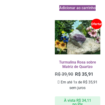
Adicionar ao carrinho
Oferta!
Turmalina Rosa sobre
Matriz de Quartzo
R$
39,90
R$
35,91
Em até 1x de
R$
35,91
sem juros
À vista
R$
34,11
no Pix