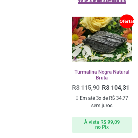
Adicionar ao carrinho
Oferta!
Turmalina Negra Natural
Bruta
R$
115,90
R$
104,31
Em até 3x de
R$
34,77
sem juros
À vista
R$
99,09
no Pix