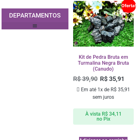
Oferta!
DEPARTAMENTOS
ÍTENS PARA DECORAÇÃO
FIOS DE PEDRAS (*NOVIDADE*)
Kit de Pedra Bruta em
Turmalina Negra Bruta
(Canudo)
R$
39,90
R$
35,91
Em até 1x de
R$
35,91
sem juros
À vista
R$
34,11
no Pix