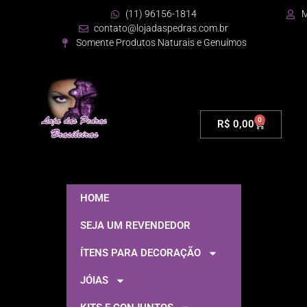
(11) 96156-1814
M
contato@lojadaspedras.com.br
Somente Produtos Naturais e Genuímos
0
R$
0,00
HOME
SEJA UM REVENDEDOR
ÍTENS PARA DECORAÇÃO
JÓIAS