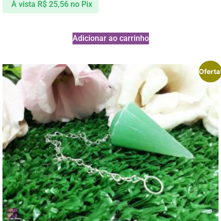
À vista
R$
25,56
no Pix
Adicionar ao carrinho
Oferta