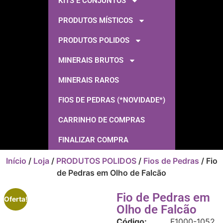
KITS E CONJUNTOS
PRODUTOS MÍSTICOS
PRODUTOS POLIDOS
MINERAIS BRUTOS
MINERAIS RAROS
FIOS DE PEDRAS (*NOVIDADE*)
CARRINHO DE COMPRAS
FINALIZAR COMPRA
Início
/
Loja
/
PRODUTOS POLIDOS
/
Fios de Pedras
/ Fio
de Pedras em Olho de Falcão
Fio de Pedras em
Oferta!
Olho de Falcão
Código:
F1000-1052