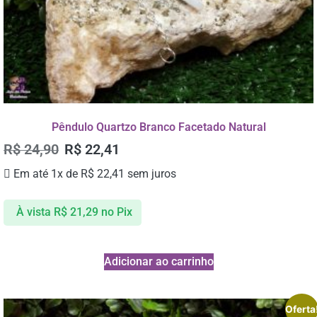
Pêndulo Quartzo Branco Facetado Natural
R$
24,90
R$
22,41
Em até 1x de
R$
22,41
sem juros
À vista
R$
21,29
no Pix
Adicionar ao carrinho
Oferta