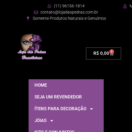
(11) 96156-1814
M
contato@lojadaspedras.com.br
Somente Produtos Naturais e Genuímos
0
R$
0,00
HOME
SEJA UM REVENDEDOR
ÍTENS PARA DECORAÇÃO
JÓIAS