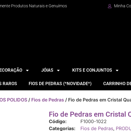
mente Produtos Naturais e Genuímos
Minha C
DECORAÇÃO
JÓIAS
KITS E CONJUNTOS
S RAROS
FIOS DE PEDRAS (*NOVIDADE*)
CARRINHO D
OS POLIDOS
/
Fios de Pedras
/ Fio de Pedras em Cristal Qu
Fio de Pedras em Cristal 
Código:
F1000-1022
Categorias:
Fios de Pedras
,
PRODU