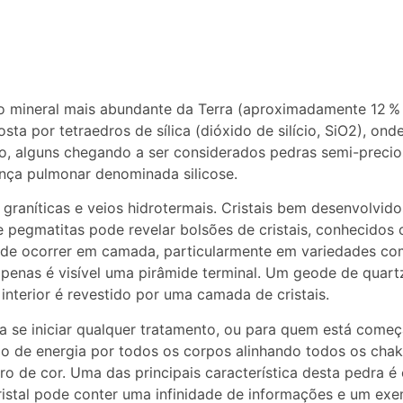
do mineral mais abundante da Terra (aproximadamente 12 %
osta por tetraedros de sílica (dióxido de silício, SiO2), ond
zo, alguns chegando a ser considerados pedras semi-preci
ça pulmonar denominada silicose.
graníticas e veios hidrotermais. Cristais bem desenvolvid
 pegmatitas pode revelar bolsões de cristais, conhecidos
de ocorrer em camada, particularmente em variedades como 
penas é visível uma pirâmide terminal. Um geode de quart
nterior é revestido por uma camada de cristais.
 se iniciar qualquer tratamento, ou para quem está começa
xo de energia por todos os corpos alinhando todos os chak
tro de cor. Uma das principais característica desta pedra
cristal pode conter uma infinidade de informações e um exe