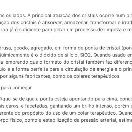
 os lados. A principal atuação dos cristais ocorre num plan
ão dos cristais é absorver, armazenar, transformar e irradi
rpo já é suficiente para gerar um processo de limpeza e r
rusa, geodo, agregado, em forma de ponta de cristal (pont
 Quimicamente é o dióxido de silício, SiO2. Quando usado 
ada lembrando que o formato do cristal também faz diferenç
ulo é a forma perfeita para a circulação de energia e o prin
por alguns fabricantes, como os colares terapêuticos.
para começar.
tifique-se de que a ponta esteja apontando para cima, con
mais caros, e facetadas, ganhando um brilho intenso, porém
ferente do propósito do uso de um colar terapêutico. Quan
rpo físico, como a estabilização da pressão arterial, esti