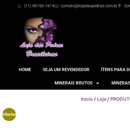
(11) 96156-1814
contato@lojadaspedras.com.br
So
HOME
SEJA UM REVENDEDOR
ÍTENS PARA 
MINERAIS BRUTOS
MINERAI
Início
/
Loja
/
PRODUT
Oferta!