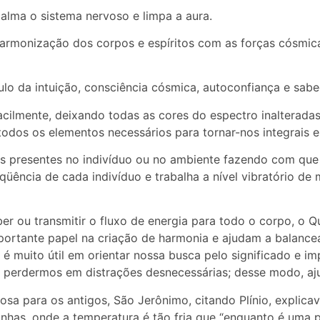
calma o sistema nervoso e limpa a aura.
 harmonização dos corpos e espíritos com as forças cósmic
lo da intuição, consciência cósmica, autoconfiança e sabe
acilmente, deixando todas as cores do espectro inalterad
todos os elementos necessários para tornar-nos integrais e
s presentes no indivíduo ou no ambiente fazendo com que q
eqüência de cada indivíduo e trabalha a nível vibratório d
er ou transmitir o fluxo de energia para todo o corpo, o Q
ortante papel na criação de harmonia e ajudam a balancea
o é muito útil em orientar nossa busca pelo significado e 
os perdermos em distrações desnecessárias; desse modo, aj
osa para os antigos, São Jerônimo, citando Plínio, expli
has, onde a temperatura é tão fria que “enquanto é uma 