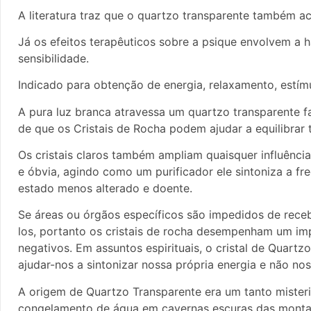
A literatura traz que o quartzo transparente também a
Já os efeitos terapêuticos sobre a psique envolvem a
sensibilidade.
Indicado para obtenção de energia, relaxamento, estímu
A pura luz branca atravessa um quartzo transparente f
de que os Cristais de Rocha podem ajudar a equilibrar 
Os cristais claros também ampliam quaisquer influência
e óbvia, agindo como um purificador ele sintoniza a fr
estado menos alterado e doente.
Se áreas ou órgãos específicos são impedidos de receb
los, portanto os cristais de rocha desempenham um imp
negativos. Em assuntos espirituais, o cristal de Quartz
ajudar-nos a sintonizar nossa própria energia e não n
A origem de Quartzo Transparente era um tanto misteri
congelamento de água em cavernas escuras das montan