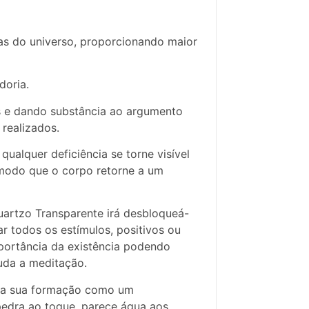
as do universo, proporcionando maior
doria.
as e dando substância ao argumento
 realizados.
ualquer deficiência se torne visível
e modo que o corpo retorne a um
uartzo Transparente irá desbloqueá-
r todos os estímulos, positivos ou
importância da existência podendo
uda a meditação.
cava sua formação como um
pedra ao toque, parece água aos