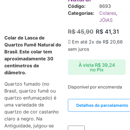
Código:
8693
Categorias:
Colares
,
JÓIAS
R$
45,90
R$
41,31
Colar de Lasca de
Em até 2x de
R$
20,66
Quartzo Fumê Natural do
sem juros
Brasil. Este colar tem
aproximadamente 30
À vista
R$
39,24
centímetros de
no Pix
diâmetro.
Quartzo fumado (no
Disponível por encomenda
Brasil, quartzo fumê ou
quartzo enfumaçado) é
uma variedade de
Detalhes do parcelamento
quartzo de cor castanho
claro a negro. Na
Antiguidade, julgou-se