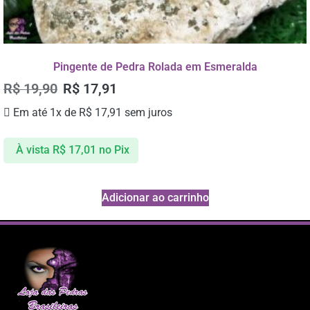
Pingente de Pedra Rolada em Esmeralda
R$
19,90
R$
17,91
Em até 1x de
R$
17,91
sem juros
À vista
R$
17,01
no Pix
Adicionar ao carrinho