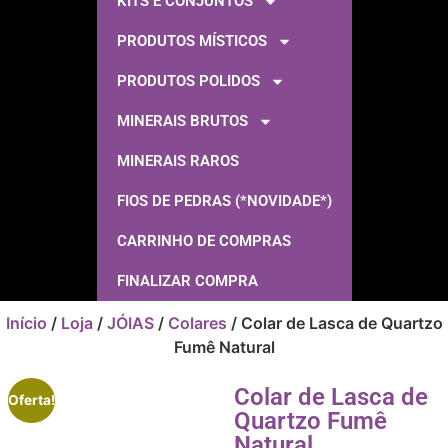
KITS E CONJUNTOS
PRODUTOS MÍSTICOS
PRODUTOS POLIDOS
MINERAIS BRUTOS
MINERAIS RAROS
FIOS DE PEDRAS (*NOVIDADE*)
CARRINHO DE COMPRAS
FINALIZAR COMPRA
Início
/
Loja
/
JÓIAS
/
Colares
/ Colar de Lasca de Quartzo
Fumê Natural
Colar de Lasca de
Oferta!
Quartzo Fumê
Natural