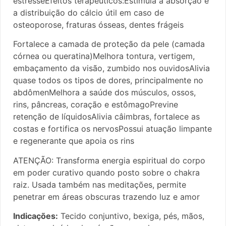
estresseEfeitos terapêuticos:Estimula a absorção e
a distribuição do cálcio útil em caso de
osteoporose, fraturas ósseas, dentes frágeis
Fortalece a camada de proteção da pele (camada
córnea ou queratina)Melhora tontura, vertigem,
embaçamento da visão, zumbido nos ouvidosAlivia
quase todos os tipos de dores, principalmente no
abdômenMelhora a saúde dos músculos, ossos,
rins, pâncreas, coração e estômagoPrevine
retenção de líquidosAlivia câimbras, fortalece as
costas e fortifica os nervosPossui atuação limpante
e regenerante que apoia os rins
ATENÇÃO: Transforma energia espiritual do corpo
em poder curativo quando posto sobre o chakra
raiz. Usada também nas meditações, permite
penetrar em áreas obscuras trazendo luz e amor
Indicações:
Tecido conjuntivo, bexiga, pés, mãos,