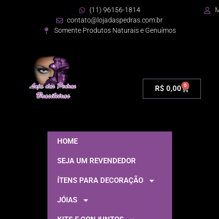
(11) 96156-1814
M
contato@lojadaspedras.com.br
Somente Produtos Naturais e Genuímos
0
R$
0,00
HOME
SEJA UM REVENDEDOR
ÍTENS PARA DECORAÇÃO
JÓIAS