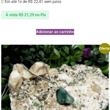
Em até 1x de
R$
22,41
sem juros
À vista
R$
21,29
no Pix
Adicionar ao carrinho
Oferta