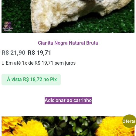
Cianita Negra Natural Bruta
R$
21,90
R$
19,71
Em até 1x de
R$
19,71
sem juros
À vista
R$
18,72
no Pix
Adicionar ao carrinho
Oferta