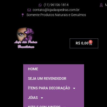
(11) 96156-1814
M
contato@lojadaspedras.com.br
Somente Produtos Naturais e Genuímos
0
R$
0,00
HOME
SEJA UM REVENDEDOR
ÍTENS PARA DECORAÇÃO
JÓIAS