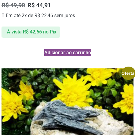
R$
49,90
R$
44,91
Em até 2x de
R$
22,46
sem juros
À vista
R$
42,66
no Pix
Adicionar ao carrinho
Oferta