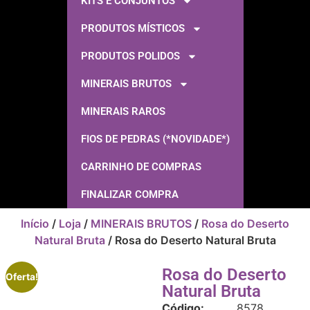
KITS E CONJUNTOS
PRODUTOS MÍSTICOS
PRODUTOS POLIDOS
MINERAIS BRUTOS
MINERAIS RAROS
FIOS DE PEDRAS (*NOVIDADE*)
CARRINHO DE COMPRAS
FINALIZAR COMPRA
Início
/
Loja
/
MINERAIS BRUTOS
/
Rosa do Deserto
Natural Bruta
/ Rosa do Deserto Natural Bruta
Rosa do Deserto
Oferta!
Natural Bruta
Código:
8578