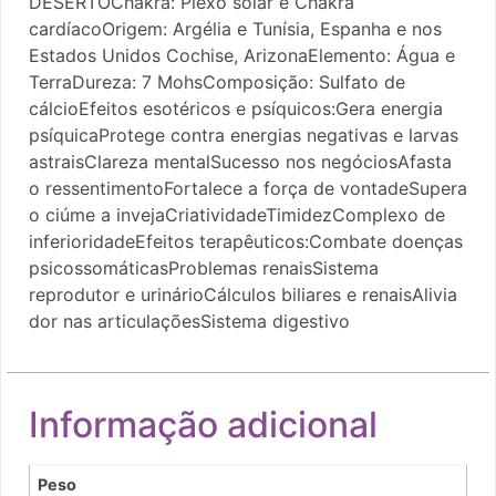
DESERTOChakra: Plexo solar e Chakra
cardíacoOrigem: Argélia e Tunísia, Espanha e nos
Estados Unidos Cochise, ArizonaElemento: Água e
TerraDureza: 7 MohsComposição: Sulfato de
cálcioEfeitos esotéricos e psíquicos:Gera energia
psíquicaProtege contra energias negativas e larvas
astraisClareza mentalSucesso nos negóciosAfasta
o ressentimentoFortalece a força de vontadeSupera
o ciúme a invejaCriatividadeTimidezComplexo de
inferioridadeEfeitos terapêuticos:Combate doenças
psicossomáticasProblemas renaisSistema
reprodutor e urinárioCálculos biliares e renaisAlivia
dor nas articulaçõesSistema digestivo
Informação adicional
Peso