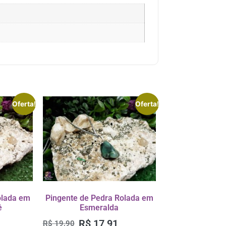
Oferta!
Oferta!
olada em
Pingente de Pedra Rolada em
ê
Esmeralda
R$
17,91
R$
19,90