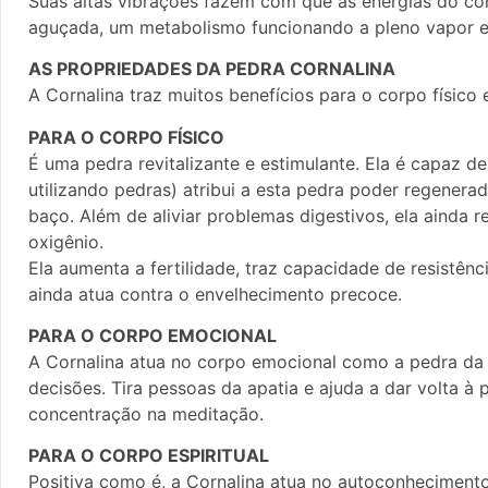
Suas altas vibrações fazem com que as energias do co
aguçada, um metabolismo funcionando a pleno vapor e u
AS PROPRIEDADES DA PEDRA CORNALINA
A Cornalina traz muitos benefícios para o corpo físico 
PARA O CORPO FÍSICO
É uma pedra revitalizante e estimulante. Ela é capaz de 
utilizando pedras) atribui a esta pedra poder regenerad
baço. Além de aliviar problemas digestivos, ela ainda 
oxigênio.
Ela aumenta a fertilidade, traz capacidade de resistênc
ainda atua contra o envelhecimento precoce.
PARA O CORPO EMOCIONAL
A Cornalina atua no corpo emocional como a pedra da vi
decisões. Tira pessoas da apatia e ajuda a dar volta
concentração na meditação.
PARA O CORPO ESPIRITUAL
Positiva como é, a Cornalina atua no autoconhecimento