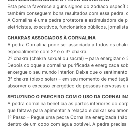
Esta pedra favorece alguns signos do zodíaco específic
também conseguem bons resultados com essa pedra, da
A Cornalina é uma pedra protetora e estimuladora de pro
eletricistas, executivos, funcionários públicos, jornalist
CHAKRAS ASSOCIADOS À CORNALINA
A pedra Cornalina pode ser associada a todos os chakra
especialmente com 2º e o 3º chakra.
2º chakra (chakra sexual ou sacral) – para energizar 
Depois coloque a cornalina purificada e energizada sobr
enxergue o seu mundo interior. Deixe que o sentiment
3º chakra (plexo solar) – em seu momento de meditação,
absorver o excesso energético de pessoas nervosas e 
SEDUZINDO O PARCEIRO COM O USO DA CORNALIN
A pedra cornalina beneficia as partes inferiores do co
que faltava para apimentar a relação e deixar seu amor
1º Passo – Pegue uma pedra Cornalina energizada (não 
dentro de um copo com água potável. A pedra precisa e