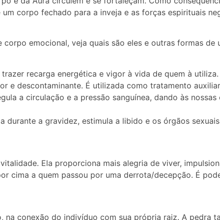
rpo e da Aura circulem e se fortaleçam. Como consequênc
m corpo fechado para a inveja e as forças espirituais neg
e corpo emocional, veja quais são eles e outras formas de 
trazer recarga energética e vigor à vida de quem à utiliza. A
or e descontaminante. É utilizada como tratamento auxiliar 
regula a circulação e a pressão sanguínea, dando às nossas
ia durante a gravidez, estimula a libido e os órgãos sexua
talidade. Ela proporciona mais alegria de viver, impulsion
 à por cima a quem passou por uma derrota/decepção. É po
, na conexão do indivíduo com sua própria raiz. A pedra 