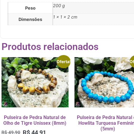
200 g
Peso
1 × 1 × 2 cm
Dimensões
Produtos relacionados
Oferta!
Of
Pulseira de Pedra Natural de
Pulseira de Pedra Natural
Olho de Tigre Unissex (8mm)
Howlita Turquesa Femini
(5mm)
R$
44,91
R$
49,90