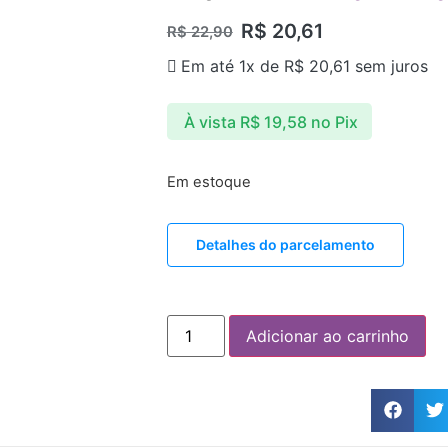
R$
20,61
R$
22,90
Em até 1x de
R$
20,61
sem juros
À vista
R$
19,58
no Pix
Em estoque
Detalhes do parcelamento
Adicionar ao carrinho