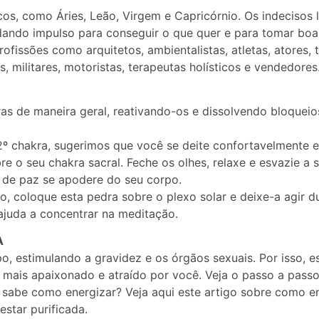
os, como Áries, Leão, Virgem e Capricórnio. Os indecisos l
ndo impulso para conseguir o que quer e para tomar boa
fissões como arquitetos, ambientalistas, atletas, atores, 
as, militares, motoristas, terapeutas holísticos e vendedores
s de maneira geral, reativando-os e dissolvendo bloqueios
o 2º chakra, sugerimos que você se deite confortavelmente
e o seu chakra sacral. Feche os olhes, relaxe e esvazie a 
o de paz se apodere do seu corpo.
 coloque esta pedra sobre o plexo solar e deixe-a agir du
ajuda a concentrar na meditação.
A
rpo, estimulando a gravidez e os órgãos sexuais. Por isso,
 mais apaixonado e atraído por você. Veja o passo a passo
sabe como energizar? Veja aqui este artigo sobre como ene
star purificada.