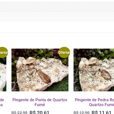
erta!
Oferta!
 de
Pingente de Ponta de Quartzo
Pingente de Pedra R
na
Fumê
Quartzo Fum
R$
20,61
R$
11,61
R$
22,90
R$
12,90