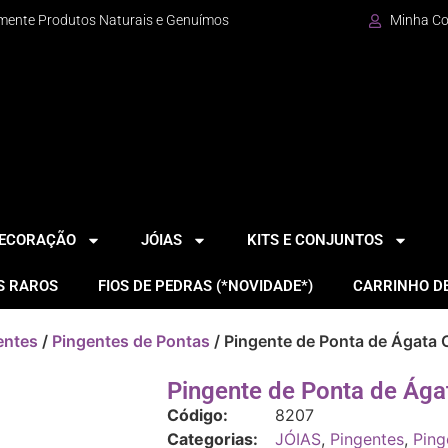
mente Produtos Naturais e Genuímos
Minha C
DECORAÇÃO
JÓIAS
KITS E CONJUNTOS
S RAROS
FIOS DE PEDRAS (*NOVIDADE*)
CARRINHO D
entes
/
Pingentes de Pontas
/ Pingente de Ponta de Ágata 
Pingente de Ponta de Ága
Código:
8207
Categorias:
JÓIAS
,
Pingentes
,
Ping