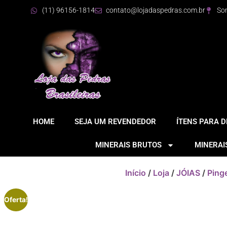
(11) 96156-1814
contato@lojadaspedras.com.br
So
HOME
SEJA UM REVENDEDOR
ÍTENS PARA 
MINERAIS BRUTOS
MINERAI
Início
/
Loja
/
JÓIAS
/
Ping
Oferta!