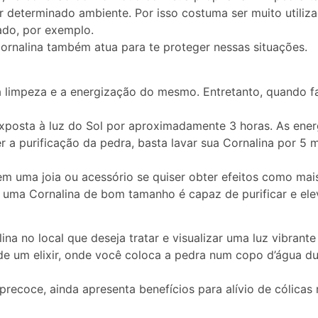
 determinado ambiente. Por isso costuma ser muito utiliza
do, por exemplo.
Cornalina também atua para te proteger nessas situações.
 limpeza e a energização do mesmo. Entretanto, quando 
 exposta à luz do Sol por aproximadamente 3 horas. As ene
er a purificação da pedra, basta lavar sua Cornalina por 5 
em uma joia ou acessório se quiser obter efeitos como mai
 uma Cornalina de bom tamanho é capaz de purificar e elev
na no local que deseja tratar e visualizar uma luz vibrant
de um elixir, onde você coloca a pedra num copo d’água d
 precoce, ainda apresenta benefícios para alívio de cólicas