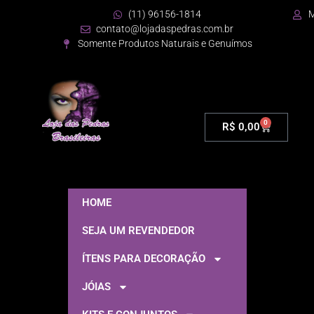
(11) 96156-1814
M
contato@lojadaspedras.com.br
Somente Produtos Naturais e Genuímos
0
R$
0,00
HOME
SEJA UM REVENDEDOR
ÍTENS PARA DECORAÇÃO
JÓIAS