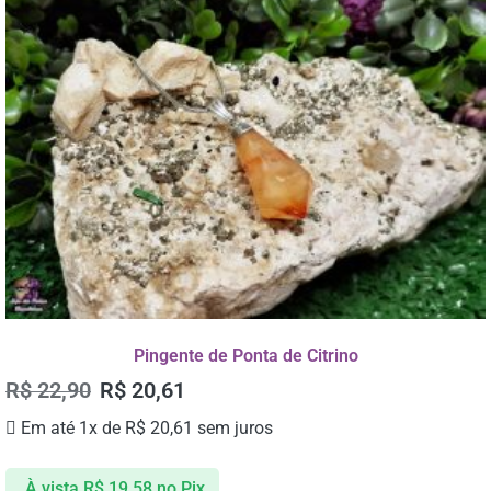
Pingente de Ponta de Citrino
R$
22,90
R$
20,61
Em até 1x de
R$
20,61
sem juros
À vista
R$
19,58
no Pix