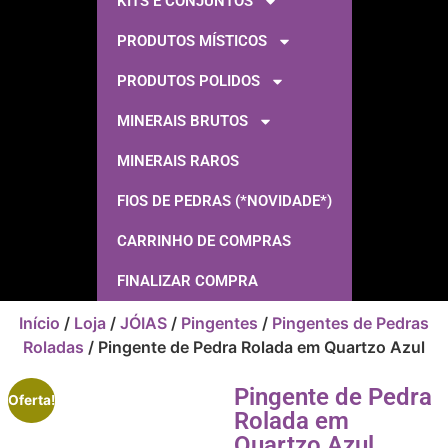
KITS E CONJUNTOS
PRODUTOS MÍSTICOS
PRODUTOS POLIDOS
MINERAIS BRUTOS
MINERAIS RAROS
FIOS DE PEDRAS (*NOVIDADE*)
CARRINHO DE COMPRAS
FINALIZAR COMPRA
Início
/
Loja
/
JÓIAS
/
Pingentes
/
Pingentes de Pedras
Roladas
/ Pingente de Pedra Rolada em Quartzo Azul
Pingente de Pedra
Oferta!
Rolada em
Quartzo Azul