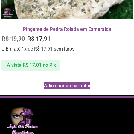
Pingente de Pedra Rolada em Esmeralda
R$
19,90
R$
17,91
Em até 1x de
R$
17,91
sem juros
À vista
R$
17,01
no Pix
Adicionar ao carrinho