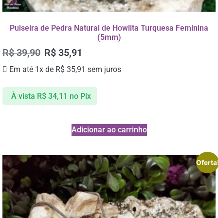
Pulseira de Pedra Natural de Howlita Turquesa Feminina
(5mm)
R$
39,90
R$
35,91
Em até 1x de
R$
35,91
sem juros
À vista
R$
34,11
no Pix
Adicionar ao carrinho
Oferta