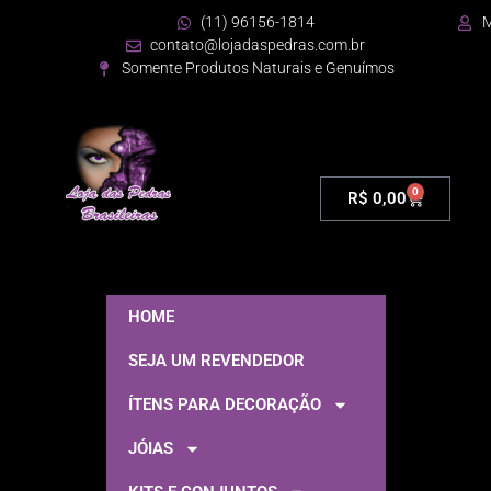
(11) 96156-1814
M
contato@lojadaspedras.com.br
Somente Produtos Naturais e Genuímos
0
R$
0,00
HOME
SEJA UM REVENDEDOR
ÍTENS PARA DECORAÇÃO
JÓIAS