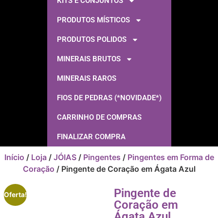
KITS E CONJUNTOS
PRODUTOS MÍSTICOS
PRODUTOS POLIDOS
MINERAIS BRUTOS
MINERAIS RAROS
FIOS DE PEDRAS (*NOVIDADE*)
CARRINHO DE COMPRAS
FINALIZAR COMPRA
Início
/
Loja
/
JÓIAS
/
Pingentes
/
Pingentes em Forma de
Coração
/ Pingente de Coração em Ágata Azul
Pingente de
Oferta!
Coração em
Ágata Azul