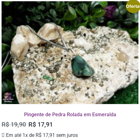
Oferta
Pingente de Pedra Rolada em Esmeralda
R$
19,90
R$
17,91
Em até 1x de
R$
17,91
sem juros