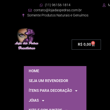
(11) 96156-1814
M
contato@lojadaspedras.com.br
Somente Produtos Naturais e Genuímos
0
R$
0,00
HOME
SEJA UM REVENDEDOR
ÍTENS PARA DECORAÇÃO
JÓIAS