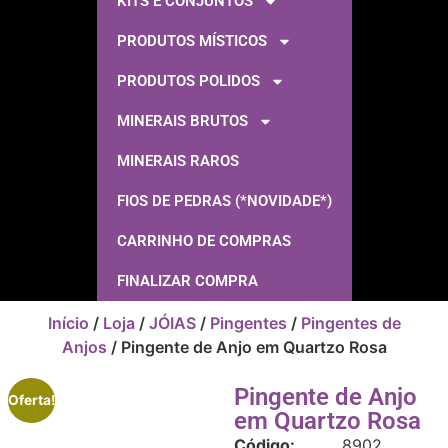
KITS E CONJUNTOS
PRODUTOS MÍSTICOS
PRODUTOS POLIDOS
MINERAIS BRUTOS
MINERAIS RAROS
FIOS DE PEDRAS (*NOVIDADE*)
CARRINHO DE COMPRAS
FINALIZAR COMPRA
Início
/
Loja
/
JÓIAS
/
Pingentes
/
Pingentes de
Anjos
/ Pingente de Anjo em Quartzo Rosa
Pingente de Anjo
Oferta!
em Quartzo Rosa
Código:
8902