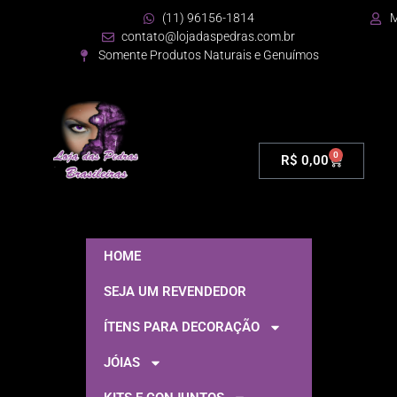
(11) 96156-1814
M
contato@lojadaspedras.com.br
Somente Produtos Naturais e Genuímos
0
R$
0,00
HOME
SEJA UM REVENDEDOR
ÍTENS PARA DECORAÇÃO
JÓIAS