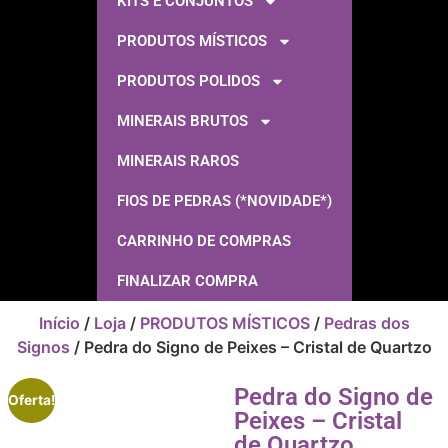
KITS E CONJUNTOS
PRODUTOS MÍSTICOS
PRODUTOS POLIDOS
MINERAIS BRUTOS
MINERAIS RAROS
FIOS DE PEDRAS (*NOVIDADE*)
CARRINHO DE COMPRAS
FINALIZAR COMPRA
Início
/
Loja
/
PRODUTOS MÍSTICOS
/
Pedras dos
Signos
/ Pedra do Signo de Peixes – Cristal de Quartzo
Pedra do Signo de
Oferta!
Peixes – Cristal
de Quartzo