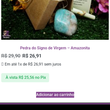
Pedra do Signo de Virgem – Amazonita
R$
29,90
R$
26,91
Em até 1x de
R$
26,91
sem juros
À vista
R$
25,56
no Pix
Adicionar ao carrinho