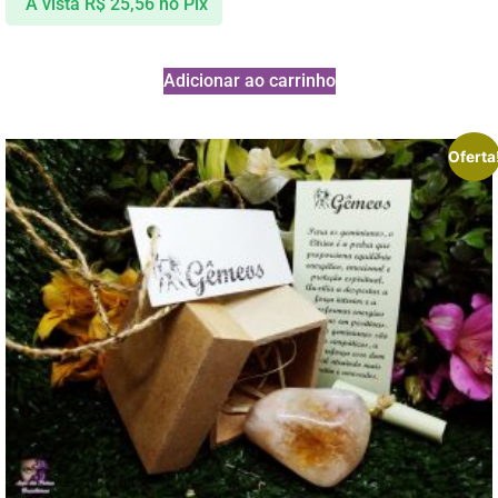
À vista
R$
25,56
no Pix
Adicionar ao carrinho
Oferta