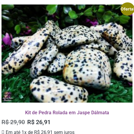
Oferta
Kit de Pedra Rolada em Jaspe Dálmata
R$
29,90
R$
26,91
Em até 1x de
R$
26,91
sem juros