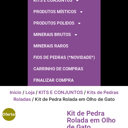
KITS E CONJUNTOS
PRODUTOS MÍSTICOS
PRODUTOS POLIDOS
MINERAIS BRUTOS
MINERAIS RAROS
FIOS DE PEDRAS (*NOVIDADE*)
CARRINHO DE COMPRAS
FINALIZAR COMPRA
Início
/
Loja
/
KITS E CONJUNTOS
/
Kits de Pedras
Roladas
/ Kit de Pedra Rolada em Olho de Gato
Kit de Pedra
Oferta!
Rolada em Olho
de Gato