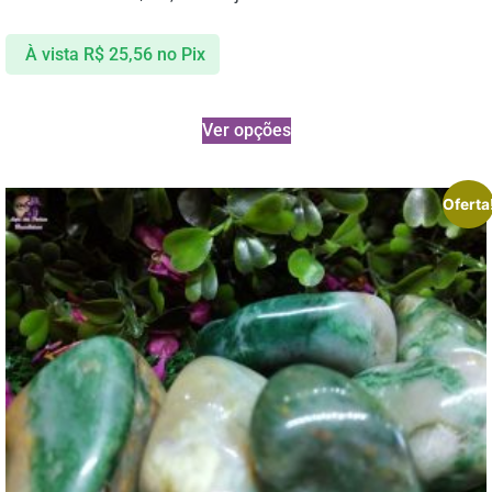
À vista
R$
25,56
no Pix
Ver opções
Oferta