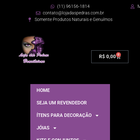
(11) 96156-1814
M
contato@lojadaspedras.com.br
Somente Produtos Naturais e Genuímos
0
R$
0,00
HOME
SEJA UM REVENDEDOR
ÍTENS PARA DECORAÇÃO
JÓIAS