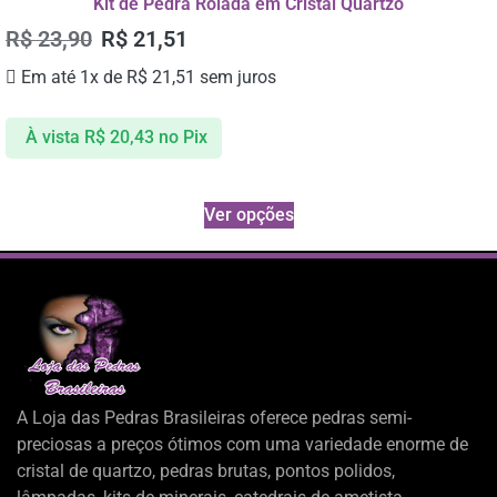
Kit de Pedra Rolada em Cristal Quartzo
R$
23,90
R$
21,51
Em até 1x de
R$
21,51
sem juros
À vista
R$
20,43
no Pix
Ver opções
A Loja das Pedras Brasileiras oferece pedras semi-
preciosas a preços ótimos com uma variedade enorme de
cristal de quartzo, pedras brutas, pontos polidos,