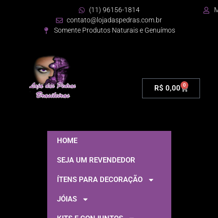
(11) 96156-1814
M
contato@lojadaspedras.com.br
Somente Produtos Naturais e Genuímos
0
R$
0,00
HOME
SEJA UM REVENDEDOR
ÍTENS PARA DECORAÇÃO
JÓIAS