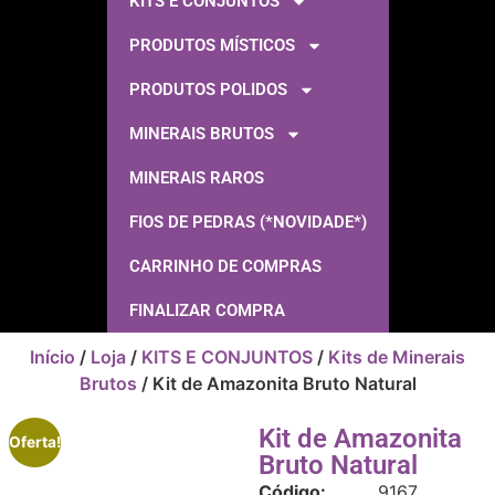
KITS E CONJUNTOS
PRODUTOS MÍSTICOS
PRODUTOS POLIDOS
MINERAIS BRUTOS
MINERAIS RAROS
FIOS DE PEDRAS (*NOVIDADE*)
CARRINHO DE COMPRAS
FINALIZAR COMPRA
Início
/
Loja
/
KITS E CONJUNTOS
/
Kits de Minerais
Brutos
/ Kit de Amazonita Bruto Natural
Kit de Amazonita
Oferta!
Bruto Natural
Código:
9167