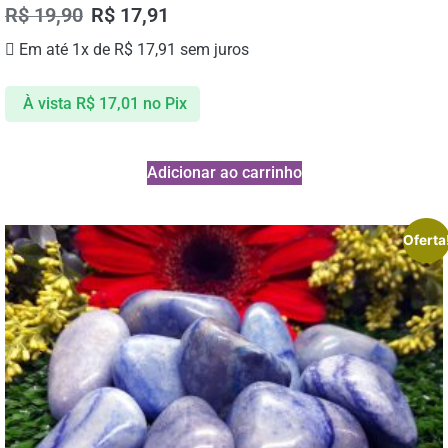
R$
19,90
R$
17,91
Em até 1x de
R$
17,91
sem juros
À vista
R$
17,01
no Pix
Adicionar ao carrinho
Oferta