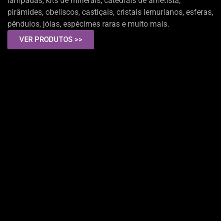
lâmpadas, kits de minerais, catedrais de ametista,
pirâmides, obeliscos, castiçais, cristais lemurianos, esferas,
pêndulos, jóias, espécimes raras e muito mais.
VER PRODUTOS >>