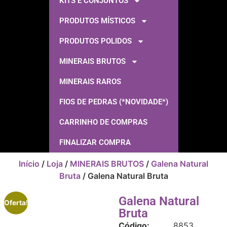
KITS E CONJUNTOS
PRODUTOS MÍSTICOS
PRODUTOS POLIDOS
MINERAIS BRUTOS
MINERAIS RAROS
FIOS DE PEDRAS (*NOVIDADE*)
CARRINHO DE COMPRAS
FINALIZAR COMPRA
Início
/
Loja
/
MINERAIS BRUTOS
/
Galena Natural
Bruta
/ Galena Natural Bruta
Galena Natural
Oferta!
Bruta
Código:
8853