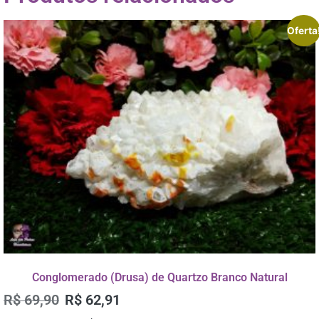
Oferta
Conglomerado (Drusa) de Quartzo Branco Natural
R$
69,90
R$
62,91