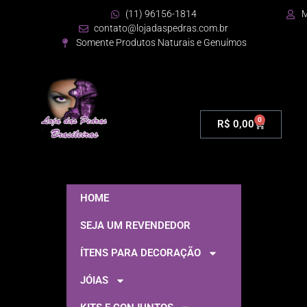
(11) 96156-1814
M
contato@lojadaspedras.com.br
Somente Produtos Naturais e Genuímos
0
R$
0,00
HOME
SEJA UM REVENDEDOR
ÍTENS PARA DECORAÇÃO
JÓIAS