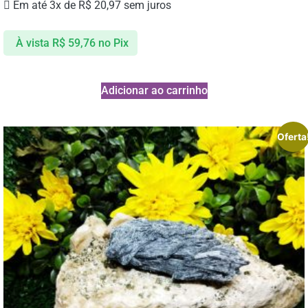
Em até 3x de
R$
20,97
sem juros
À vista
R$
59,76
no Pix
Adicionar ao carrinho
Oferta