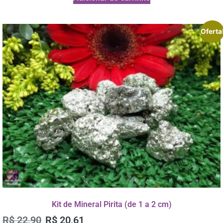
Oferta
Kit de Mineral Pirita (de 1 a 2 cm)
R$
22,90
R$
20,61