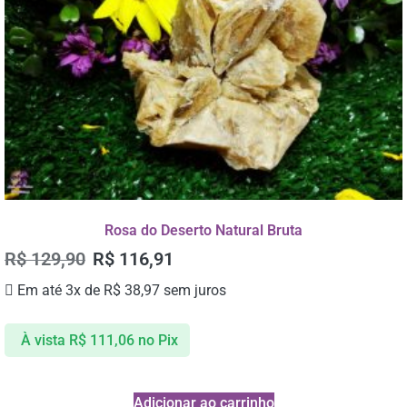
Rosa do Deserto Natural Bruta
R$
129,90
R$
116,91
Em até 3x de
R$
38,97
sem juros
À vista
R$
111,06
no Pix
Adicionar ao carrinho