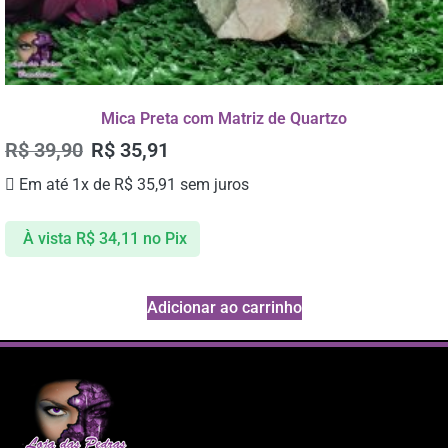
Mica Preta com Matriz de Quartzo
R$
39,90
R$
35,91
Em até 1x de
R$
35,91
sem juros
À vista
R$
34,11
no Pix
Adicionar ao carrinho