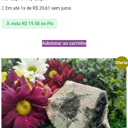
Em até 1x de
R$
20,61
sem juros
À vista
R$
19,58
no Pix
Adicionar ao carrinho
Oferta