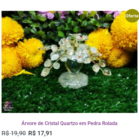
Oferta
Árvore de Cristal Quartzo em Pedra Rolada
R$
19,90
R$
17,91