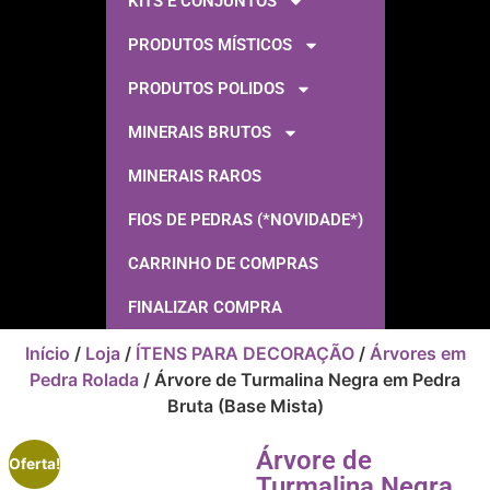
KITS E CONJUNTOS
PRODUTOS MÍSTICOS
PRODUTOS POLIDOS
MINERAIS BRUTOS
MINERAIS RAROS
FIOS DE PEDRAS (*NOVIDADE*)
CARRINHO DE COMPRAS
FINALIZAR COMPRA
Início
/
Loja
/
ÍTENS PARA DECORAÇÃO
/
Árvores em
Pedra Rolada
/ Árvore de Turmalina Negra em Pedra
Bruta (Base Mista)
Árvore de
Oferta!
Turmalina Negra