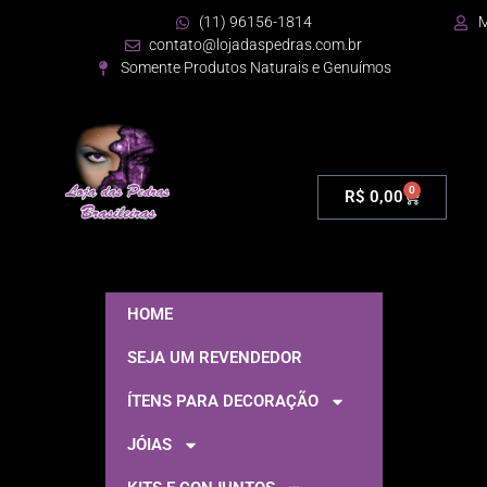
(11) 96156-1814
M
contato@lojadaspedras.com.br
Somente Produtos Naturais e Genuímos
0
R$
0,00
HOME
SEJA UM REVENDEDOR
ÍTENS PARA DECORAÇÃO
JÓIAS