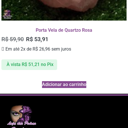
Porta Vela de Quartzo Rosa
R$
59,90
R$
53,91
Em até 2x de
R$
26,96
sem juros
À vista
R$
51,21
no Pix
Adicionar ao carrinho