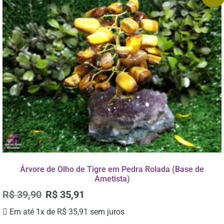
Árvore de Olho de Tigre em Pedra Rolada (Base de
Ametista)
R$
39,90
R$
35,91
Em até 1x de
R$
35,91
sem juros