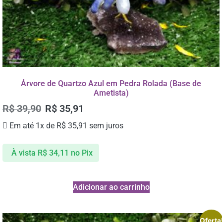
Árvore de Quartzo Azul em Pedra Rolada (Base de
Ametista)
R$
39,90
R$
35,91
Em até 1x de
R$
35,91
sem juros
À vista
R$
34,11
no Pix
Adicionar ao carrinho
Oferta