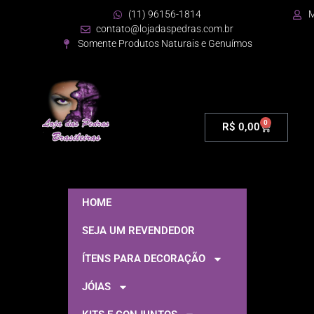
(11) 96156-1814
M
contato@lojadaspedras.com.br
Somente Produtos Naturais e Genuímos
0
R$
0,00
HOME
SEJA UM REVENDEDOR
ÍTENS PARA DECORAÇÃO
JÓIAS