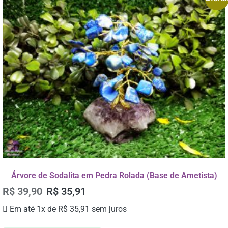
Árvore de Sodalita em Pedra Rolada (Base de Ametista)
R$
39,90
R$
35,91
Em até 1x de
R$
35,91
sem juros