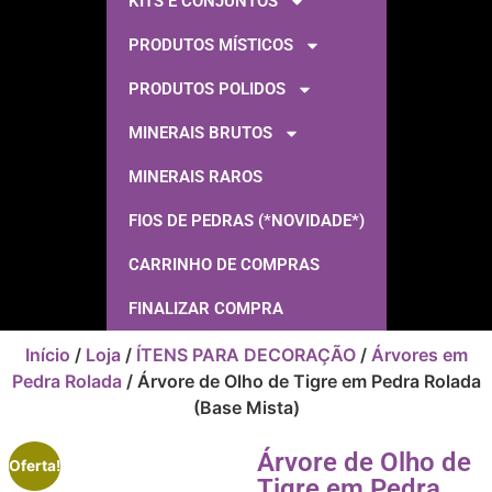
KITS E CONJUNTOS
PRODUTOS MÍSTICOS
PRODUTOS POLIDOS
MINERAIS BRUTOS
MINERAIS RAROS
FIOS DE PEDRAS (*NOVIDADE*)
CARRINHO DE COMPRAS
FINALIZAR COMPRA
Início
/
Loja
/
ÍTENS PARA DECORAÇÃO
/
Árvores em
Pedra Rolada
/ Árvore de Olho de Tigre em Pedra Rolada
(Base Mista)
Árvore de Olho de
Oferta!
Tigre em Pedra